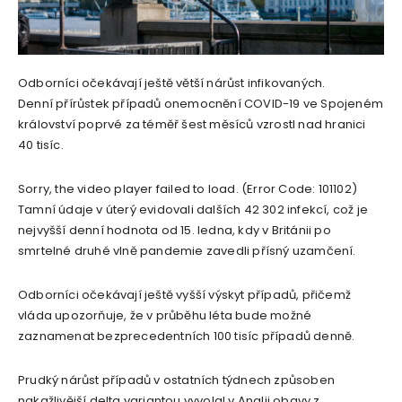
Odborníci očekávají ještě větší nárůst infikovaných.
Denní přírůstek případů onemocnění COVID-19 ve Spojeném
království poprvé za téměř šest měsíců vzrostl nad hranici
40 tisíc.
Sorry, the video player failed to load. (Error Code: 101102)
Tamní údaje v úterý evidovali dalších 42 302 infekcí, což je
nejvyšší denní hodnota od 15. ledna, kdy v Británii po
smrtelné druhé vlně pandemie zavedli přísný uzamčení.
Odborníci očekávají ještě vyšší výskyt případů, přičemž
vláda upozorňuje, že v průběhu léta bude možné
zaznamenat bezprecedentních 100 tisíc případů denně.
Prudký nárůst případů v ostatních týdnech způsoben
nakažlivější delta variantou vyvolal v Anglii obavy z