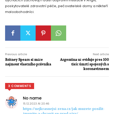
dýchacích zachovají i další dopravní instituce v Anglii,
poskytovatelé zdravotní péče, pečovatelské domy a někteří
maloobchodníci.
Previous article
Next article
Britney Spears si může
Argentina už eviduje přes 100
najmout vlastního právníka
tisíc úmrtí spojených s
koronavirusem
3 COMMENTS
No name
15.12.2023 At 20:46
https://nejkrasnejsi-zena.cz/jak-muzete-posilit-
imunitu-a-chranit-se-pred-viry/