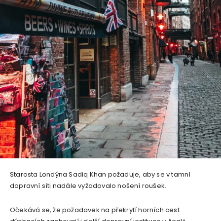
Starosta Londýna Sadiq Khan požaduje, aby se v tamní
dopravní síti nadále vyžadovalo nošení roušek.
Očekává se, že požadavek na překrytí horních cest